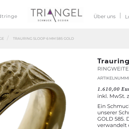
dtringe
Über uns
L
GE
TRAURING SLOOP 6 MM 585 GOLD
Traurin
RINGWEITE
ARTIKELNUMME
1.610,00 Eu
inkl. MwSt. 
Ein Schmuck
unserer Sch
GOLD 585. 
verwandelt 