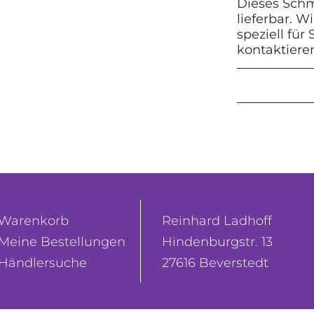
Dieses Schmu
lieferbar. 
speziell für
kontaktiere
Warenkorb
Reinhard Ladhoff
Meine Bestellungen
Hindenburgstr. 13
Händlersuche
27616 Beverstedt