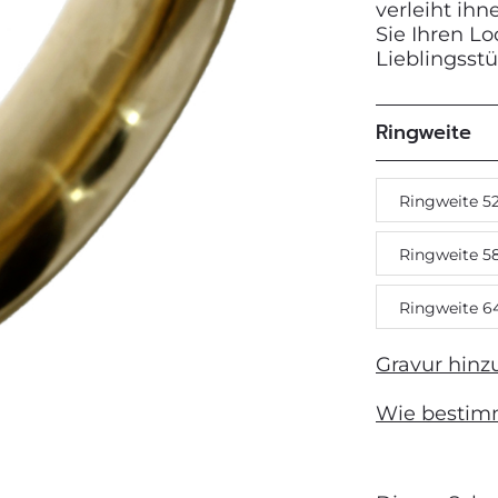
verleiht ih
Sie Ihren L
Lieblingsst
Next
Ringweite
Ringweite 5
Ringweite 5
Ringweite 6
Gravur hinz
Wie bestim