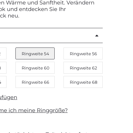
nen Wärme und Sanftheit. Verändern
ook und entdecken Sie Ihr
ück neu.
2
Ringweite 54
Ringweite 56
8
Ringweite 60
Ringweite 62
4
Ringweite 66
Ringweite 68
ufügen
me ich meine Ringgröße?