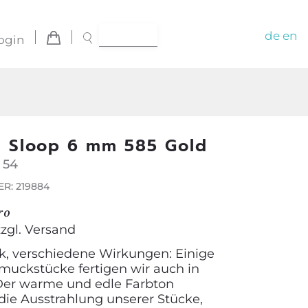
de
en
ogin
g Sloop 6 mm 585 Gold
 54
R: 219884
ro
zzgl.
Versand
, verschiedene Wirkungen: Einige
muckstücke fertigen wir auch in
Der warme und edle Farbton
die Ausstrahlung unserer Stücke,