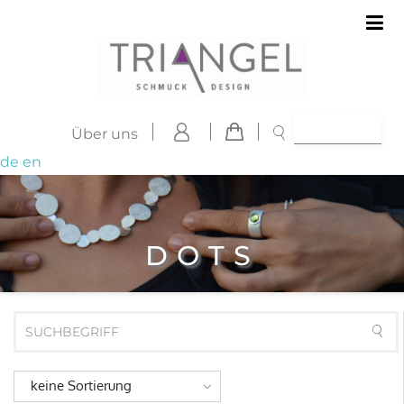
Über uns
de
en
DOTS
keine Sortierung