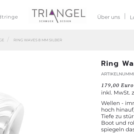
dtringe
Über uns
L
GE
RING WAVES 8 MM SILBER
Ring Wa
ARTIKELNUMME
179,00 Euro
inkl. MwSt. 
Wellen - im
hoch hinauf
Tiefe zu stü
Boot und rol
spiegeln da