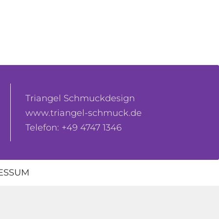
Triangel Schmuckdesign
www.triangel-schmuck.de
Telefon: +49 4747 1346
ESSUM