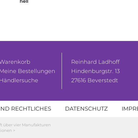
hell
Warenkorb
Reinhard Ladhoff
Meine Bestellungen
Hindenburgstr. 13
Händlersuche
27616 Beverstedt
ND RECHTLICHES
DATENSCHUTZ
IMPR
ft über vier Manufakturen
ionen >