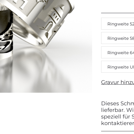
Next
Ringweite 5
Ringweite 5
Ringweite 6
Ringweite U
Gravur hinz
Dieses Schmu
lieferbar. 
speziell für
kontaktiere