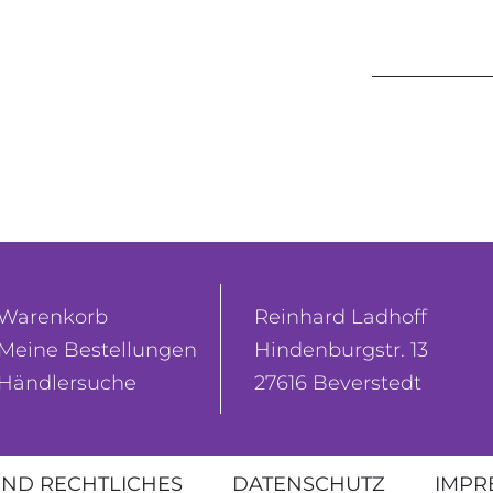
Warenkorb
Reinhard Ladhoff
Meine Bestellungen
Hindenburgstr. 13
Händlersuche
27616 Beverstedt
ND RECHTLICHES
DATENSCHUTZ
IMPR