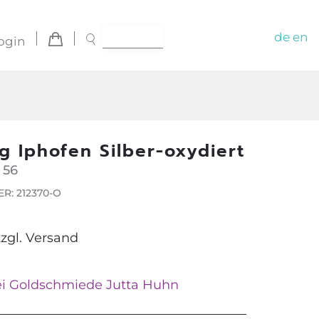
de
en
ogin
ng Iphofen Silber-oxydiert
 56
R: 212370-O
zzgl.
Versand
bei Goldschmiede Jutta Huhn