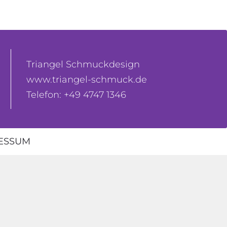
Triangel Schmuckdesign
www.triangel-schmuck.de
Telefon: +49 4747 1346
ESSUM