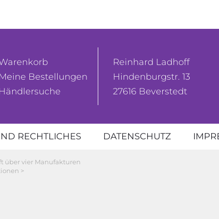
Warenkorb
Reinhard Ladhoff
Meine Bestellungen
Hindenburgstr. 13
Händlersuche
27616 Beverstedt
ND RECHTLICHES
DATENSCHUTZ
IMPR
ft über vier Manufakturen
ionen >