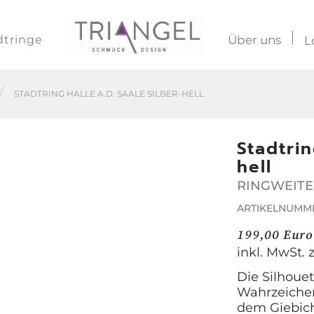
dtringe
Über uns
L
STADTRING HALLE A.D. SAALE SILBER-HELL
Stadtrin
hell
RINGWEITE
ARTIKELNUMME
199,00 Euro
inkl. MwSt. 
Die Silhouet
Wahrzeichen
dem Giebic