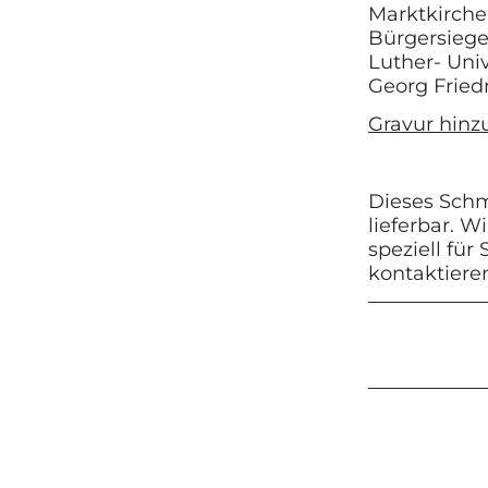
Marktkirche
Bürgersiege
Next
Luther- Un
Georg Fried
Gravur hinz
Dieses Schmu
lieferbar. 
speziell für
kontaktiere