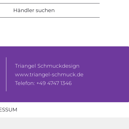
Händler suchen
Triangel Schmuckdesign
www.triangel-schmuck.de
Telefon: +49 4747 1346
ESSUM