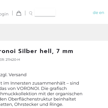
de
en
ogin
ronoi Silber hell, 7 mm
: 211420-H
zzgl.
Versand
t im Innersten zusammenhält – sind
das von VORONOI. Die grafisch
hmuckkollektion mit der organischen
den Oberflächenstruktur beinhaltet
etten, Ohrstecker und Ringe.