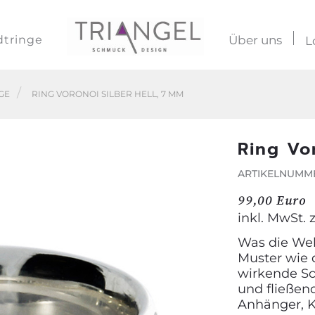
dtringe
Über uns
L
GE
RING VORONOI SILBER HELL, 7 MM
Ring Vo
ARTIKELNUMMER
99,00 Euro
inkl. MwSt. 
Was die Wel
Muster wie 
wirkende Sc
und fließen
Anhänger, K