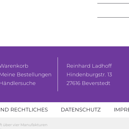
Warenkorb
Reinhard Ladhoff
Meine Bestellungen
Hindenburgstr. 13
Händlersuche
27616 Beverstedt
ND RECHTLICHES
DATENSCHUTZ
IMPR
ft über vier Manufakturen