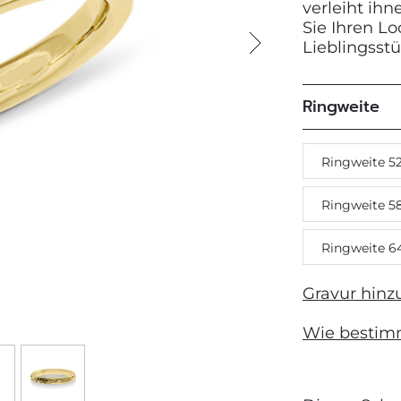
verleiht ih
Sie Ihren L
Lieblingsst
Next
Ringweite
Ringweite 5
Ringweite 5
Ringweite 6
Gravur hinz
Wie bestim