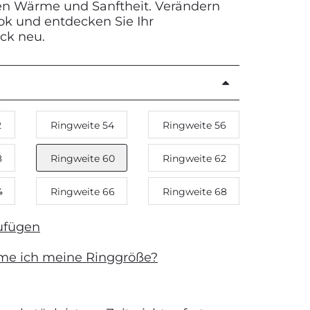
nen Wärme und Sanftheit. Verändern
ook und entdecken Sie Ihr
ück neu.
2
Ringweite 54
Ringweite 56
8
Ringweite 60
Ringweite 62
4
Ringweite 66
Ringweite 68
ufügen
me ich meine Ringgröße?