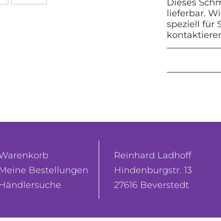
Dieses Schmu
lieferbar. 
speziell für
kontaktiere
Warenkorb
Reinhard Ladhoff
Meine Bestellungen
Hindenburgstr. 13
Händlersuche
27616 Beverstedt