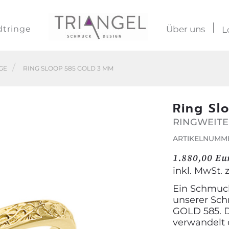
dtringe
Über uns
L
GE
RING SLOOP 585 GOLD 3 MM
Ring Sl
RINGWEITE
ARTIKELNUMME
1.880,00 Eu
inkl. MwSt. 
Ein Schmuck
unserer Sch
GOLD 585. 
verwandelt 