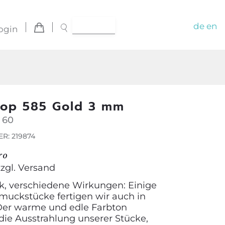
de
en
ogin
oop 585 Gold 3 mm
 60
R: 219874
ro
zzgl.
Versand
, verschiedene Wirkungen: Einige
muckstücke fertigen wir auch in
Der warme und edle Farbton
die Ausstrahlung unserer Stücke,