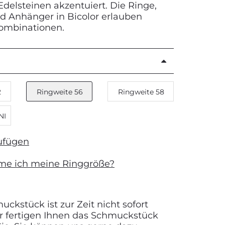
Edelsteinen akzentuiert. Die Ringe,
d Anhänger in Bicolor erlauben
Kombinationen.
2
Ringweite 56
Ringweite 58
NI
ufügen
me ich meine Ringgröße?
ckstück ist zur Zeit nicht sofort
Wir fertigen Ihnen das Schmuckstück