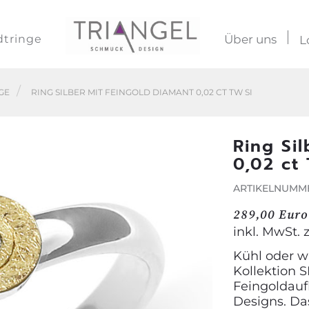
dtringe
Über uns
L
GE
RING SILBER MIT FEINGOLD DIAMANT 0,02 CT TW SI
Ring Si
0,02 ct
ARTIKELNUMME
289,00 Euro
inkl. MwSt. 
Kühl oder wa
Kollektion 
Feingoldauf
Designs. Da