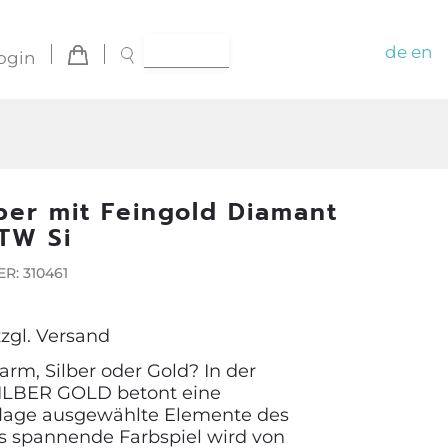
de
en
ogin
lber mit Feingold Diamant
 TW Si
R: 310461
zzgl.
Versand
rm, Silber oder Gold? In der
SILBER GOLD betont eine
lage ausgewählte Elemente des
s spannende Farbspiel wird von