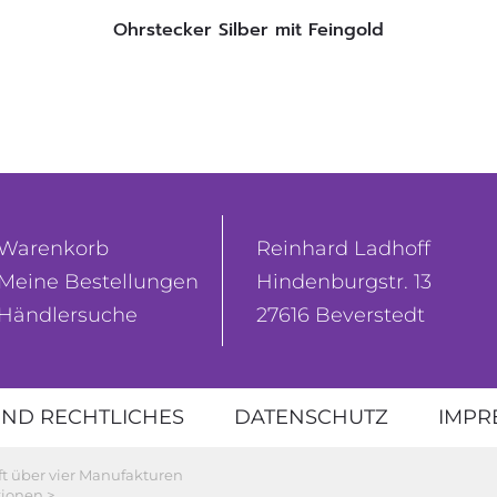
Ohrstecker Silber mit Feingold
Warenkorb
Reinhard Ladhoff
Meine Bestellungen
Hindenburgstr. 13
Händlersuche
27616 Beverstedt
ND RECHTLICHES
DATENSCHUTZ
IMPR
ft über vier Manufakturen
ionen >