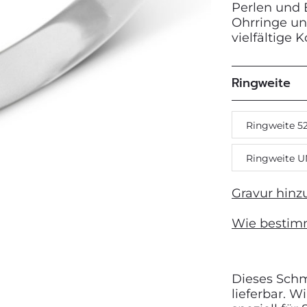
Perlen und 
Ohrringe un
vielfältige 
Next
Ringweite
Ringweite 5
Ringweite U
Gravur hinz
Wie bestim
Dieses Schmu
lieferbar. 