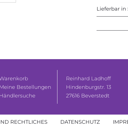
Lieferbar in
Warenkorb
Reinhard Ladhoff
Meine Bestellungen
Hindenburgstr. 13
Händlersuche
27616 Beverstedt
ND RECHTLICHES
DATENSCHUTZ
IMPR