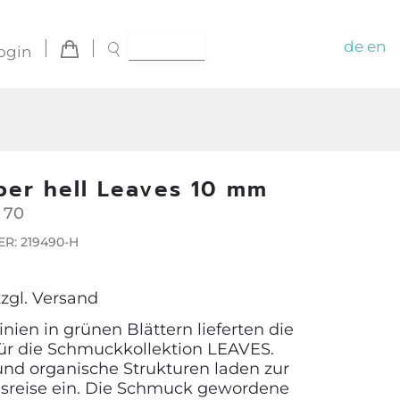
de
en
ogin
lber hell Leaves 10 mm
 70
R: 219490-H
zzgl.
Versand
inien in grünen Blättern lieferten die
 für die Schmuckkollektion LEAVES.
nd organische Strukturen laden zur
sreise ein. Die Schmuck gewordene