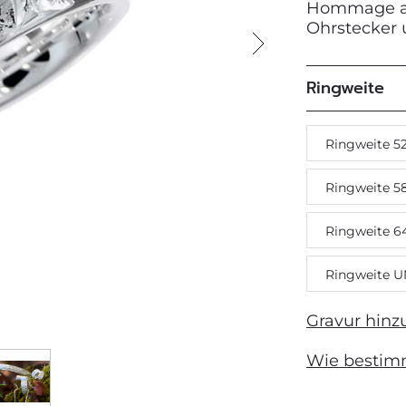
Hommage an 
Ohrstecker 
Next
Ringweite
Ringweite 5
Ringweite 5
Ringweite 6
Ringweite U
Gravur hinz
Wie bestim