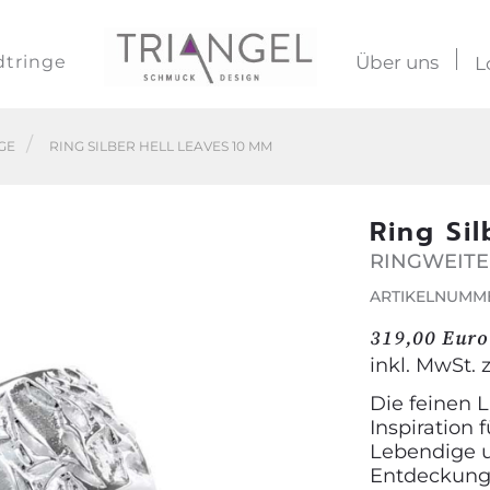
dtringe
Über uns
L
GE
RING SILBER HELL LEAVES 10 MM
Ring Si
RINGWEITE
ARTIKELNUMME
319,00 Euro
inkl. MwSt. 
Die feinen L
Inspiration
Lebendige u
Entdeckung