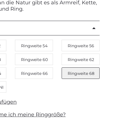
die Natur gibt es als Armreif, Kette,
und Ring.
2
Ringweite 54
Ringweite 56
8
Ringweite 60
Ringweite 62
4
Ringweite 66
Ringweite 68
NI
ufügen
me ich meine Ringgröße?