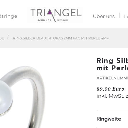
dtringe
Über uns
L
GE
RING SILBER BLAUERTOPAS 2MM FAC MIT PERLE 4MM
Ring Si
mit Per
ARTIKELNUMMER
89,00 Euro
inkl. MwSt. 
Ringweite