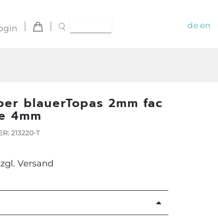
de
en
ogin
lber blauerTopas 2mm fac
le 4mm
: 213220-T
zzgl.
Versand