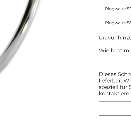
Ringweite 5
Next
Ringweite 5
Gravur hinz
Wie bestim
Dieses Schmu
lieferbar. 
speziell für
kontaktiere