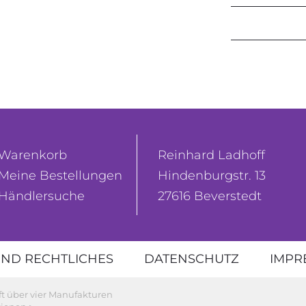
Warenkorb
Reinhard Ladhoff
Meine Bestellungen
Hindenburgstr. 13
Händlersuche
27616 Beverstedt
ND RECHTLICHES
DATENSCHUTZ
IMPR
ft über vier Manufakturen