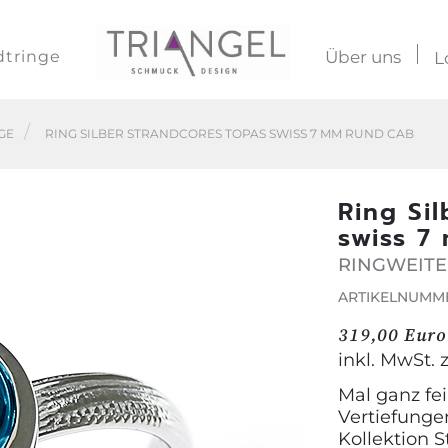
dtringe
Über uns
L
GE
RING SILBER STRANDCORES TOPAS SWISS 7 MM RUND CAB
Ring Si
swiss 7
RINGWEITE
ARTIKELNUMMER
319,00 Euro
inkl. MwSt. 
Mal ganz fei
Vertiefunge
Kollektion S