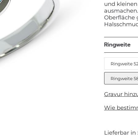
und kleinen
ausmachen. 
Next
Oberfläche g
Halsschmuc
Ringweite
Ringweite 5
Ringweite 5
Gravur hinz
Wie bestim
Lieferbar in