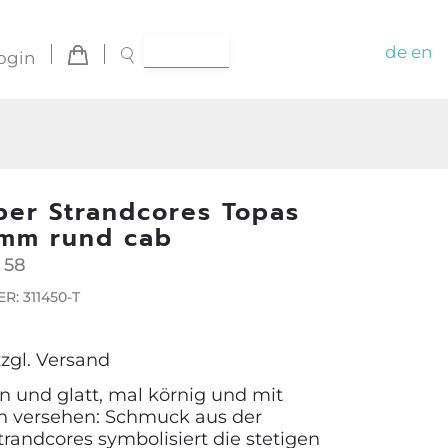
de
en
ogin
lber Strandcores Topas
 mm rund cab
 58
: 311450-T
zzgl.
Versand
n und glatt, mal körnig und mit
n versehen: Schmuck aus der
trandcores symbolisiert die stetigen