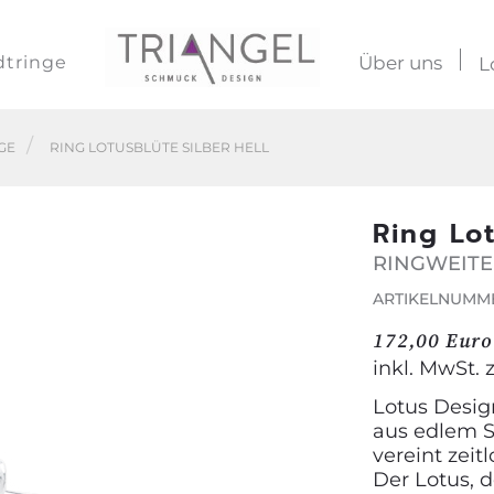
dtringe
Über uns
L
GE
RING LOTUSBLÜTE SILBER HELL
Ring Lot
RINGWEITE
ARTIKELNUMME
172,00 Euro
inkl. MwSt. 
Lotus Desig
aus edlem S
vereint zeit
Der Lotus, d