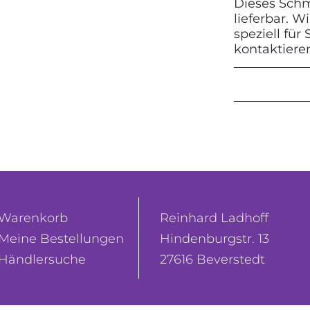
Dieses Schmu
lieferbar. 
speziell für
kontaktiere
Warenkorb
Reinhard Ladhoff
Meine Bestellungen
Hindenburgstr. 13
Händlersuche
27616 Beverstedt