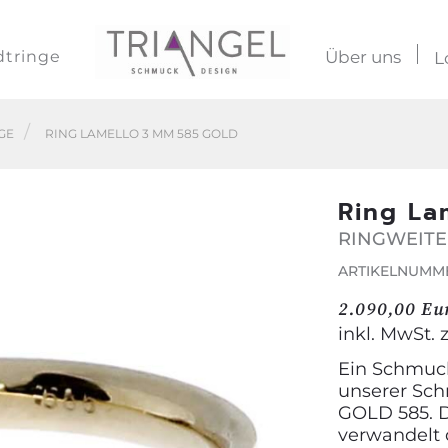
dtringe
Über uns
L
GE
RING LAMELLO 3 MM 585 GOLD
Ring La
RINGWEITE
ARTIKELNUMME
2.090,00 Eu
inkl. MwSt. 
Ein Schmuck
unserer Sch
GOLD 585. 
verwandelt 