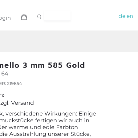
de
en
ogin
mello 3 mm 585 Gold
 64
R: 219854
ro
zzgl.
Versand
, verschiedene Wirkungen: Einige
muckstücke fertigen wir auch in
Der warme und edle Farbton
die Ausstrahlung unserer Stücke,