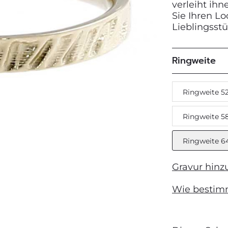
verleiht ih
Sie Ihren L
Lieblingsst
Next
Ringweite
Ringweite 5
Ringweite 5
Ringweite 6
Gravur hinz
Wie bestim