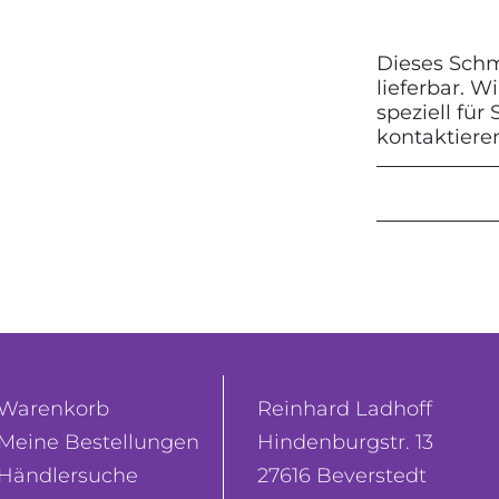
Dieses Schmu
lieferbar. 
speziell für
kontaktiere
Warenkorb
Reinhard Ladhoff
Meine Bestellungen
Hindenburgstr. 13
Händlersuche
27616 Beverstedt