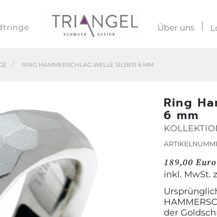
dtringe
Über uns
L
GE
RING HAMMERSCHLAG WELLE SILBER 6 MM
Ring Ha
6 mm
KOLLEKTI
ARTIKELNUMMER
189,00 Euro
inkl. MwSt. 
Ursprünglich
HAMMERSCHL
der Goldsch