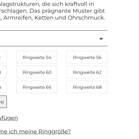
gstrukturen, die sich kraftvoll in
erschlagen. Das prägnante Muster gibt
n, Armreifen, Ketten und Ohrschmuck.
2
Ringweite 54
Ringweite 56
8
Ringweite 60
Ringweite 62
4
Ringweite 66
Ringweite 68
NI
ufügen
me ich meine Ringgröße?