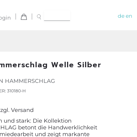
de
en
ogin
mmerschlag Welle Silber
ON HAMMERSCHLAG
: 310180-H
zzgl.
Versand
 und stark: Die Kollektion
AG betont die Handwerklichkeit
miedearbeit und zeigt markante