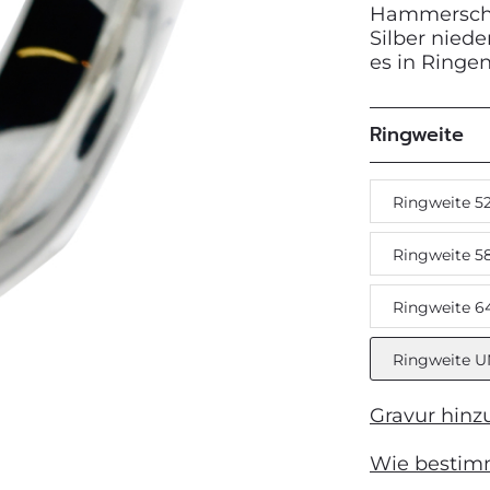
Hammerschla
Silber nied
Next
es in Ringe
Ringweite
Ringweite 5
Ringweite 5
Ringweite 6
Ringweite U
Gravur hinz
Wie bestim