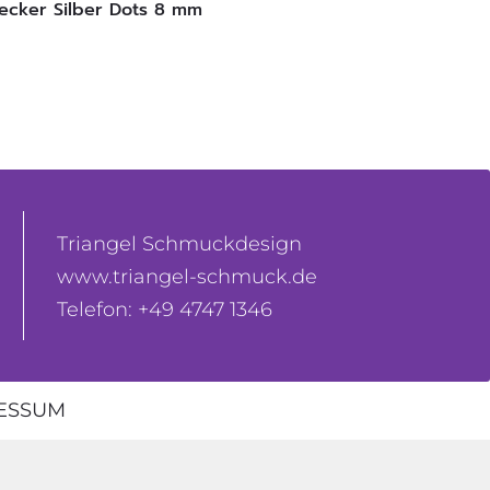
ecker Silber Dots 8 mm
Triangel Schmuckdesign
www.triangel-schmuck.de
Telefon: +49 4747 1346
ESSUM