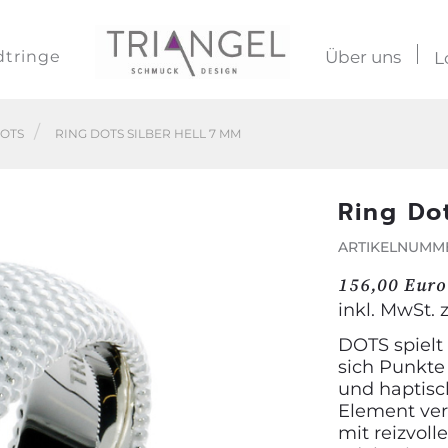
dtringe
Über uns
L
OTS
RING DOTS SILBER HELL 7 MM
Ring Do
ARTIKELNUMME
156,00 Euro
inkl. MwSt. 
DOTS spielt
sich Punkte
und haptisc
Element ver
mit reizvoll