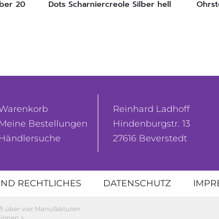
lber 20
Dots Scharniercreole Silber hell
Ohrst
Warenkorb
Reinhard Ladhoff
Meine Bestellungen
Hindenburgstr. 13
Händlersuche
27616 Beverstedt
ND RECHTLICHES
DATENSCHUTZ
IMPR
ft über vier Manufakturen
ionen >