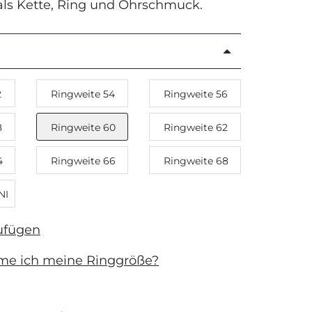
 als Kette, Ring und Ohrschmuck.
2
Ringweite 54
Ringweite 56
8
Ringweite 60
Ringweite 62
4
Ringweite 66
Ringweite 68
NI
ufügen
me ich meine Ringgröße?