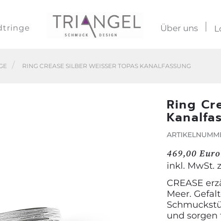
dtringe
Über uns
L
GE
RING CREASE SILBER WEISSER TOPAS KANALFASSUNG
Ring Cr
Kanalfa
ARTIKELNUMME
469,00 Euro
inkl. MwSt. 
CREASE erzä
Meer. Gefal
Schmuckstüc
und sorgen 