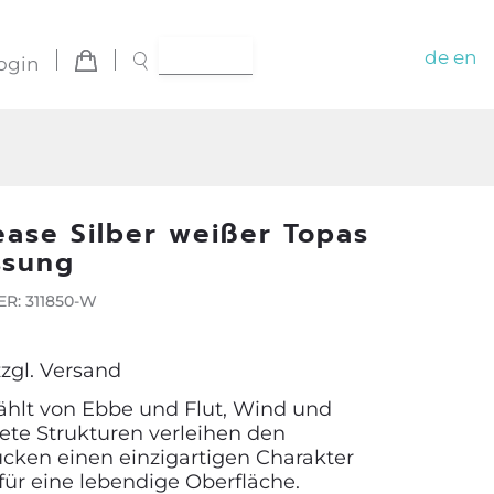
de
en
ogin
ease Silber weißer Topas
ssung
R: 311850-W
zzgl.
Versand
hlt von Ebbe und Flut, Wind und
tete Strukturen verleihen den
ken einen einzigartigen Charakter
für eine lebendige Oberfläche.