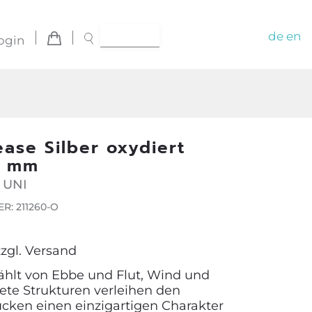
de
en
ogin
ease Silber oxydiert
8 mm
 UNI
: 211260-O
zzgl.
Versand
hlt von Ebbe und Flut, Wind und
tete Strukturen verleihen den
ken einen einzigartigen Charakter