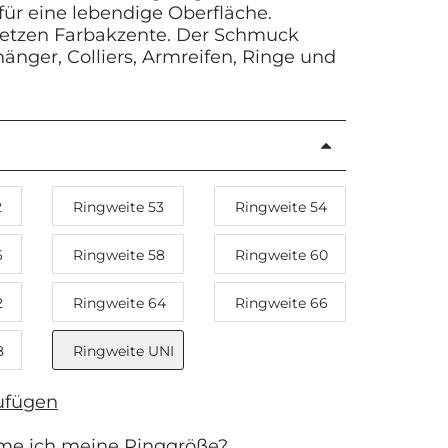
für eine lebendige Oberfläche.
setzen Farbakzente. Der Schmuck
änger, Colliers, Armreifen, Ringe und
2
Ringweite 53
Ringweite 54
6
Ringweite 58
Ringweite 60
2
Ringweite 64
Ringweite 66
8
Ringweite UNI
ufügen
me ich meine Ringgröße?