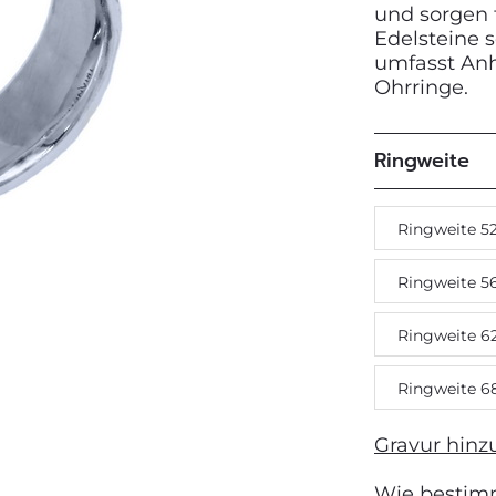
und sorgen 
Edelsteine 
Next
umfasst Anh
Ohrringe.
Ringweite
Ringweite 5
Ringweite 5
Ringweite 6
Ringweite 6
Gravur hinz
Wie bestim