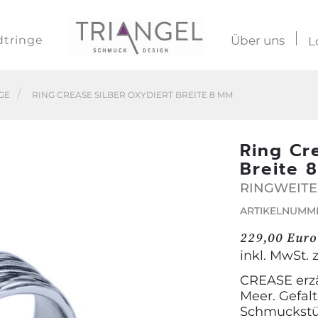
dtringe
Über uns
L
GE
RING CREASE SILBER OXYDIERT BREITE 8 MM
Ring Cr
Breite 
RINGWEITE
ARTIKELNUMMER
229,00 Euro
inkl. MwSt. 
CREASE erzä
Meer. Gefal
Schmuckstüc