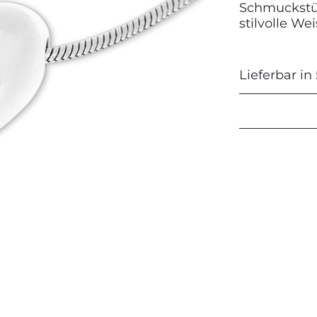
Schmuckstüc
stilvolle We
Next
Lieferbar in