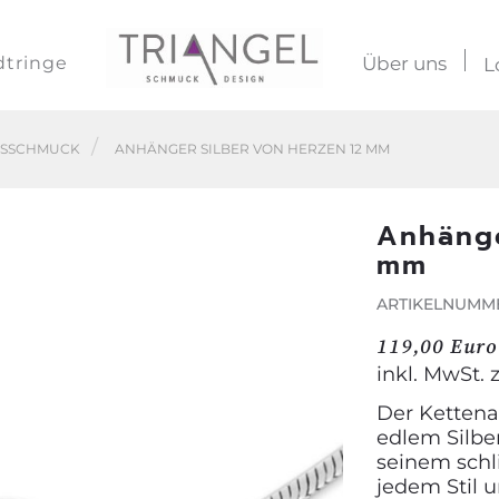
dtringe
Über uns
L
LSSCHMUCK
ANHÄNGER SILBER VON HERZEN 12 MM
Anhänge
mm
ARTIKELNUMME
119,00 Euro
inkl. MwSt. 
Der Kettena
edlem Silber
seinem schli
jedem Stil u