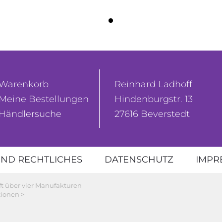
Warenkorb
Reinhard Ladhoff
Meine Bestellungen
Hindenburgstr. 13
Händlersuche
27616 Beverstedt
ND RECHTLICHES
DATENSCHUTZ
IMPR
ft über vier Manufakturen
ionen >