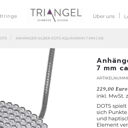
dtringe
Über uns
L
OTS
ANHÄNGER SILBER DOTS AQUAMARIN 7 MM CAB
Anhänge
7 mm c
ARTIKELNUMME
229,00 Euro
inkl. MwSt. 
DOTS spielt
sich Punkte
und haptisc
Element ver