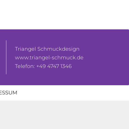
Triangel Schmuckdesign
www.triangel-schmuck.de
Telefon: +49 4747 1346
ESSUM