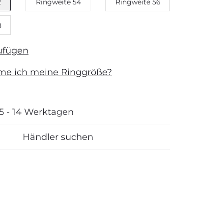
2
Ringweite 54
Ringweite 56
8
ufügen
me ich meine Ringgröße?
 5 - 14 Werktagen
Händler suchen