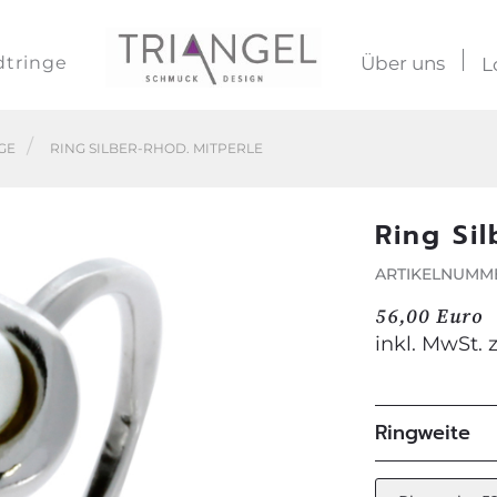
dtringe
Über uns
L
GE
RING SILBER-RHOD. MITPERLE
Ring Sil
ARTIKELNUMME
56,00 Euro
inkl. MwSt. 
Ringweite