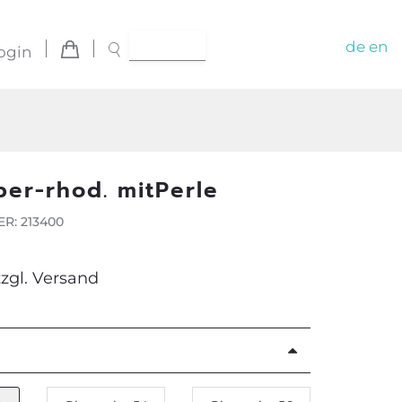
de
en
ogin
ber-rhod. mitPerle
R: 213400
zzgl.
Versand